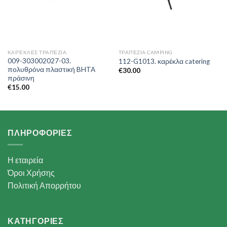
ΚΑΡΈΚΛΕΣ ΤΡΑΠΈΖΙΑ
ΤΡΑΠΈΖΙΑ CAMPING
009-303002027-03.
112-G1013. καρέκλα catering
πολυθρόνα πλαστική BHTA
€
30.00
πράσινη
€
15.00
ΠΛΗΡΟΦΟΡΙΕΣ
Η εταιρεία
Όροι Χρήσης
Πολιτική Απορρήτου
ΚΑΤΗΓΟΡΙΕΣ