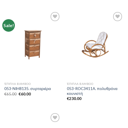
Sale!
Add to
Add to
Wishlist
Wishlist
ΈΠΙΠΛΑ BAMBOO
ΈΠΙΠΛΑ BAMBOO
053-ROC3411A. πολυθρόνα
053-NIH8135. συρταριέρα
κουνιστή
€
65.00
€
60.00
€
230.00
Add to