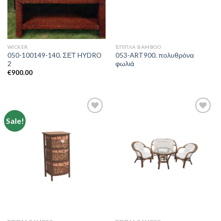
WICKER
ΈΠΙΠΛΑ BAMBOO
050-100149-140. ΣΕΤ HYDRO
053-ART900. πολυθρόνα
2
φωλιά
€
900.00
Sale!
Add to
Add to
Wishlist
Wishlist