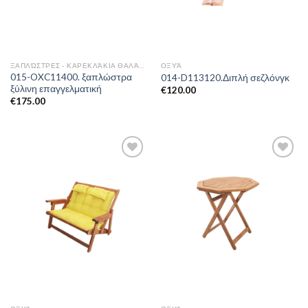
ΞΑΠΛΏΣΤΡΕΣ - ΚΑΡΕΚΛΆΚΙΑ ΘΑΛΆΣΣΗΣ
ΟΞΥΆ
015-OXC11400. ξαπλώστρα
014-D113120.Διπλή σεζλόνγκ
ξύλινη επαγγελματική
€
120.00
€
175.00
Add to
Add to
Wishlist
Wishlist