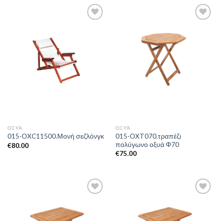
Add to
Add to
Wishlist
Wishlist
ΟΞΥΆ
ΟΞΥΆ
015-OXT070.τραπέζι
015-OXC11500.Μονή σεζλόνγκ
πολύγωνο οξυά Φ70
€
80.00
€
75.00
Add to
Add to
Wishlist
Wishlist