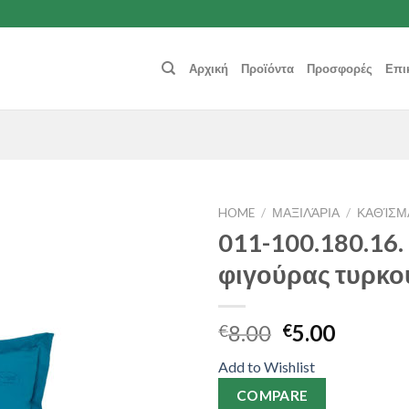
Αρχική
Προϊόντα
Προσφορές
Επι
HOME
/
ΜΑΞΙΛΆΡΙΑ
/
ΚΑΘΊΣΜ
011-100.180.16.
Add to
φιγούρας τυρκο
Wishlist
8.00
5.00
€
€
Add to Wishlist
COMPARE