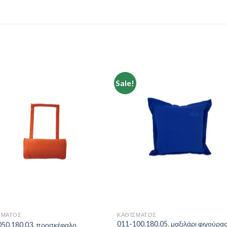
Sale!
Add to
Add 
Wishlist
Wishl
ΣΜΑΤΟΣ
ΚΑΘΊΣΜΑΤΟΣ
011-100.180.05. μαξιλάρι φιγούρα
050.180.03. προσκέφαλο