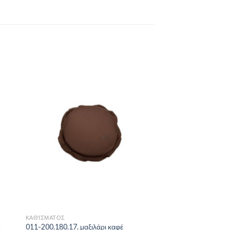
to
Add to
ist
Wishlist
ΚΑΘΊΣΜΑΤΟΣ
ς
011-200.180.17. μαξιλάρι καφέ