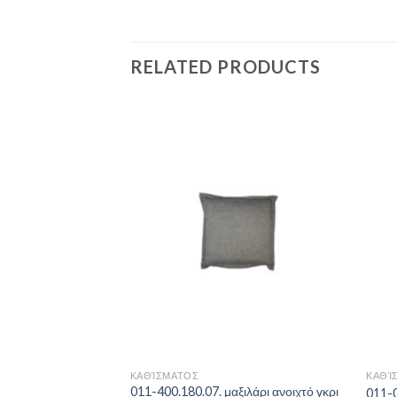
RELATED PRODUCTS
Add to
Add to
Wishlist
Wishlist
ΚΑΘΊΣΜΑΤΟΣ
ΚΑΘΊ
ξιλάρι 40*40 με
011-400.180.07. μαξιλάρι ανοιχτό γκρι
011-