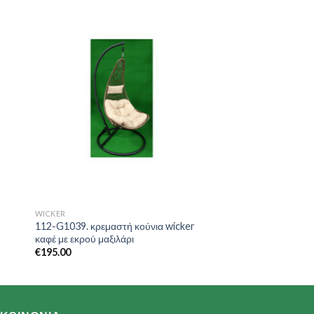
to
Add to
ist
Wishlist
WICKER
112-G1039. κρεμαστή κούνια wicker
καφέ με εκρού μαξιλάρι
€
195.00