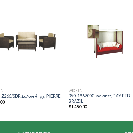
Add to
Add 
Wishlist
Wishl
ER
WICKER
050-1969000. καναπές DAY BED
HZ266/SBR.Σαλόνι 4 τμχ. PIERRE
BRAZIL
.00
€
1,450.00