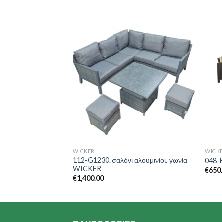
Add to
Add to
Wishlist
Wishlist
WICKER
WICK
112-G1230. σαλόνι αλουμινίου γωνία
 ΣΕΤ HYDRO 2
048-
WICKER
€
650
€
1,400.00