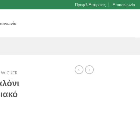
Προφίλ Εταιρείας
Επικοινωνία
κοινωνία
WICKER
αλόνι
ιακό