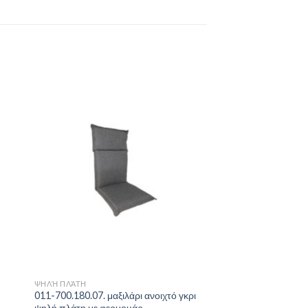
to
Add to
ist
Wishlist
ΨΗΛΉ ΠΛΆΤΗ
011-700.180.07. μαξιλάρι ανοιχτό γκρι
ψηλή πλάτη με φερμουάρ