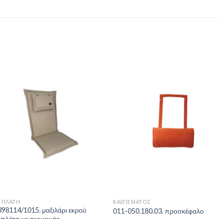
Add to
Add 
Wishlist
Wishl
 ΠΛΆΤΗ
ΚΑΘΊΣΜΑΤΟΣ
98114/1015. μαξιλάρι εκρού
011-050.180.03. προσκέφαλο
 πλάτη με φερμουάρ