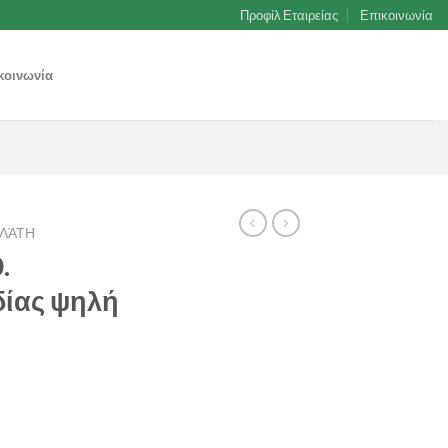
Προφίλ Εταιρείας
Επικοινωνία
κοινωνία
ΛΆΤΗ
.
δίας ψηλή