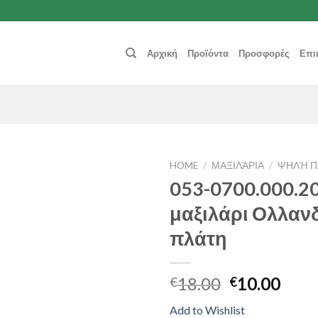
Αρχική
Προϊόντα
Προσφορές
Επι
HOME
/
ΜΑΞΙΛΆΡΙΑ
/
ΨΗΛΉ Π
053-0700.000.20
Add to
μαξιλάρι Ολλαν
Wishlist
πλάτη
18.00
10.00
€
€
Add to Wishlist