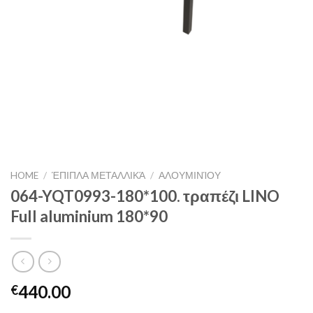
HOME
/
ΈΠΙΠΛΑ ΜΕΤΑΛΛΙΚΆ
/
ΑΛΟΥΜΙΝΊΟΥ
064-YQT0993-180*100. τραπέζι LINO
Full aluminium 180*90
440.00
€