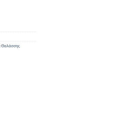
α Θαλάσσης