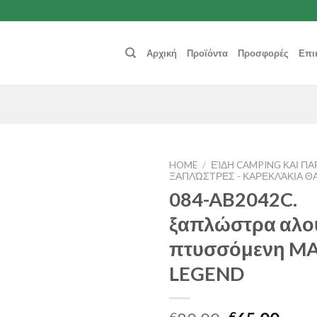
Αρχική
Προϊόντα
Προσφορές
Επι
HOME
/
ΕΊΔΗ CAMPING ΚΑΙ ΠΑ
ΞΑΠΛΏΣΤΡΕΣ - ΚΑΡΕΚΛΆΚΙΑ Θ
084-AB2042C.
Add to
Wishlist
ξαπλώστρα αλο
πτυσσόμενη M
LEGEND
€
€