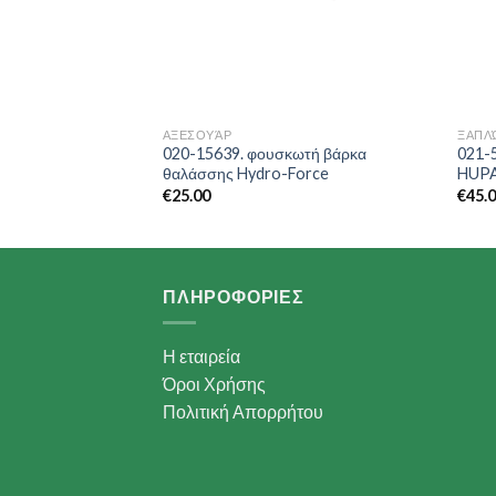
ΑΞΕΣΟΥΆΡ
ΞΑΠΛ
ωτή βάρκα
020-15639. φουσκωτή βάρκα
021-
orce Naviga
θαλάσσης Hydro-Force
HUP
€
25.00
€
45.
ΠΛΗΡΟΦΟΡΙΕΣ
Η εταιρεία
Όροι Χρήσης
Πολιτική Απορρήτου