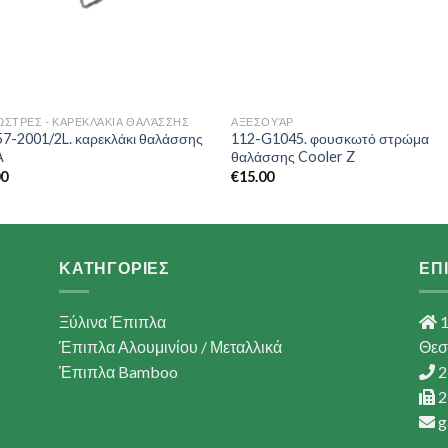
ΏΣΤΡΕΣ - ΚΑΡΕΚΛΆΚΙΑ ΘΑΛΆΣΣΗΣ
ΑΞΕΣΟΥΆΡ
57-2001/2L. καρεκλάκι θαλάσσης
112-G1045. φουσκωτό στρώμα
A
θαλάσσης Cooler Z
00
€
15.00
ΚΑΤΗΓΟΡΙΕΣ
ΕΠ
Ξύλινα Έπιπλα
1
Έπιπλα Αλουμινίου / Μεταλλικά
Θεσ
Έπιπλα Bamboo
2
2
g