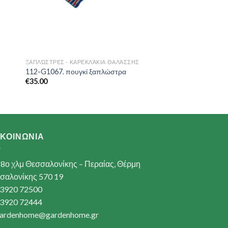
ΞΑΠΛΏΣΤΡΕΣ - ΚΑΡΕΚΛΆΚΙΑ ΘΑΛΆΣΣΗΣ
112-G1067. πουγκί ξαπλώστρα
€
35.00
ΙΚΟΙΝΩΝΙΑ
8ο χλμ Θεσσαλονίκης – Περαίας, Θέρμη
σαλονίκης 570 19
3920 72500
3920 72444
ardenhome@gardenhome.gr