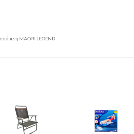
τυσσόμενη MAORI LEGEND
Add to
Add 
Wishlist
Wishl