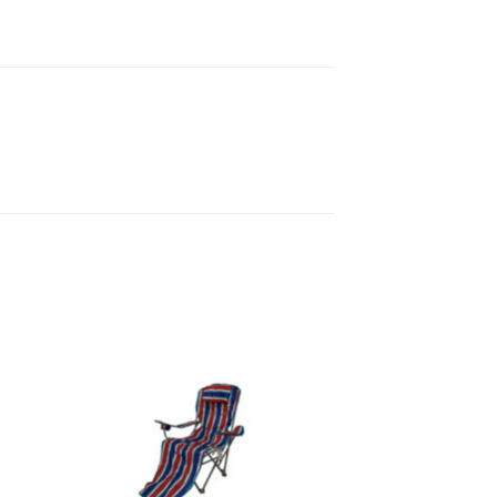
to
Add to
ist
Wishlist