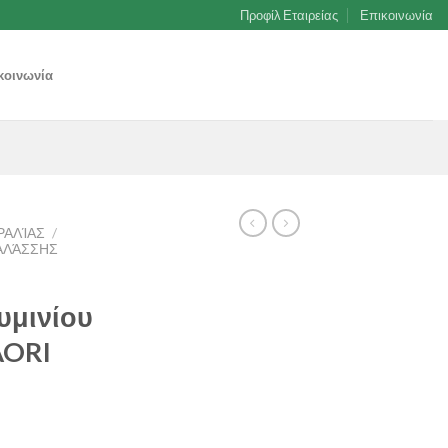
Προφίλ Εταιρείας
Επικοινωνία
κοινωνία
ΡΑΛΊΑΣ
/
ΑΛΆΣΣΗΣ
υμινίου
AORI