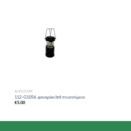
to
Add to
ist
Wishlist
ΑΞΕΣΟΥΆΡ
112-G1056. φαναράκι led πτυσσόμενο
€
5.00