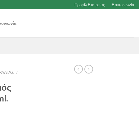
Προφίλ Εταιρείας
Επικοινωνία
κοινωνία
ΡΑΛΊΑΣ
/
μός
ml.