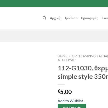
Αρχική
Προϊόντα
Προσφορές
Επι
HOME
/
ΕΊΔΗ CAMPING ΚΑΙ ΠΑ
ΑΞΕΣΟΥΆΡ
112-G1030. θερ
Add to
Wishlist
simple style 350
5.00
€
Add to Wishlist