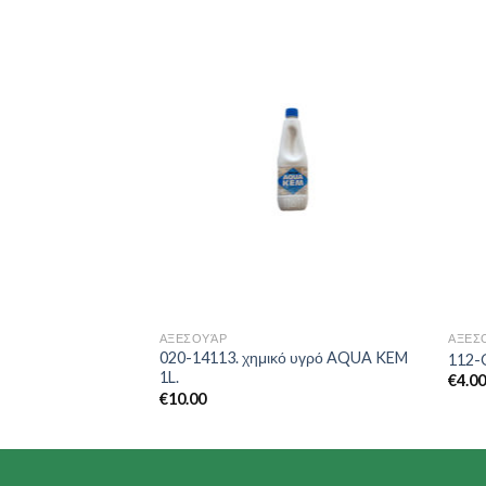
Add to
Add to
Wishlist
Wishlist
ΑΞΕΣΟΥΆΡ
ΑΞΕΣ
020-14113. χημικό υγρό AQUA KEM
ούζ
112-
1L.
€
4.0
€
10.00