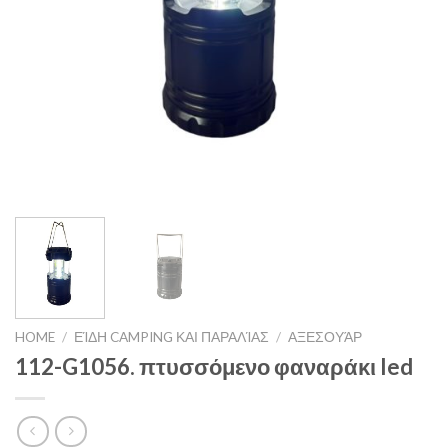
HOME
/
ΕΊΔΗ CAMPING ΚΑΙ ΠΑΡΑΛΊΑΣ
/
ΑΞΕΣΟΥΆΡ
112-G1056. πτυσσόμενο φαναράκι led