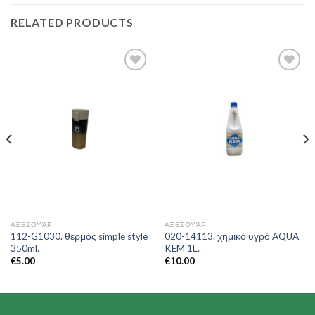
RELATED PRODUCTS
Add to
Add to
Wishlist
Wishlist
ΑΞΕΣΟΥΆΡ
ΑΞΕΣΟΥΆΡ
112-G1030. θερμός simple style
020-14113. χημικό υγρό AQUA
350ml.
KEM 1L.
€
5.00
€
10.00