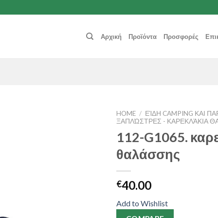
Αρχική
Προϊόντα
Προσφορές
Επι
HOME
/
ΕΊΔΗ CAMPING ΚΑΙ ΠΑ
ΞΑΠΛΏΣΤΡΕΣ - ΚΑΡΕΚΛΆΚΙΑ Θ
112-G1065. καρ
Add to
Wishlist
θαλάσσης
40.00
€
Add to Wishlist