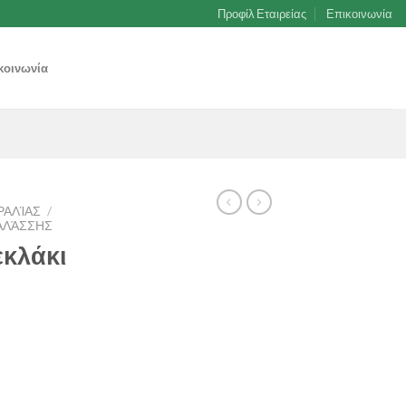
Προφίλ Εταιρείας
Επικοινωνία
κοινωνία
ΡΑΛΊΑΣ
/
ΑΛΆΣΣΗΣ
εκλάκι