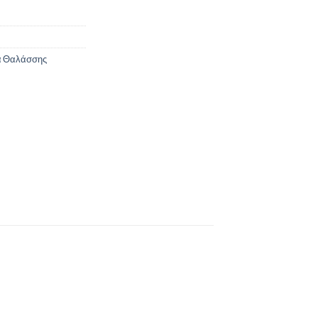
α Θαλάσσης