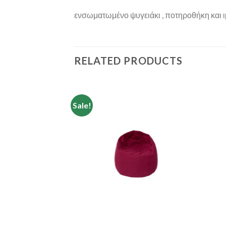
ενσωματωμένο ψυγειάκι , ποτηροθήκη και 
RELATED PRODUCTS
Sale!
Add to
Add to
Wishlist
Wishlist