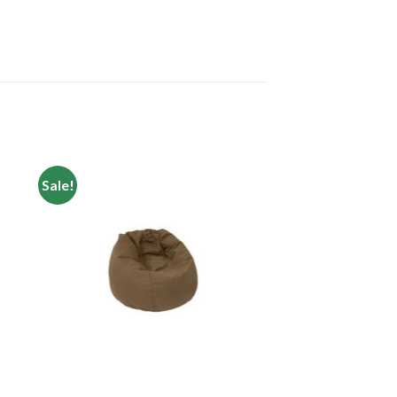
Sale!
to
Add to
ist
Wishlist