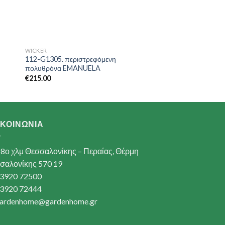
WICKER
112-G1305. περιστρεφόμενη
πολυθρόνα EMANUELA
€
215.00
ΙΚΟΙΝΩΝΙΑ
8ο χλμ Θεσσαλονίκης – Περαίας, Θέρμη
σαλονίκης 570 19
3920 72500
3920 72444
ardenhome@gardenhome.gr