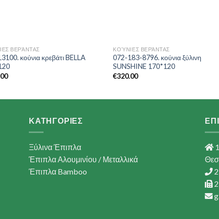
ΙΕΣ ΒΕΡΆΝΤΑΣ
ΚΟΎΝΙΕΣ ΒΕΡΆΝΤΑΣ
3100. κούνια κρεβάτι BELLA
072-183-8796. κούνια ξύλινη
120
SUNSHINE 170*120
.00
€
320.00
ΚΑΤΗΓΟΡΙΕΣ
ΕΠ
Ξύλινα Έπιπλα
1
Έπιπλα Αλουμινίου / Μεταλλικά
Θεσ
Έπιπλα Bamboo
2
2
g