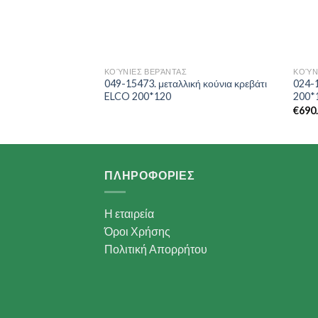
ΚΟΎΝΙΕΣ ΒΕΡΆΝΤΑΣ
ΚΟΎΝ
ολυθρόνα φωλιά
049-15473. μεταλλική κούνια κρεβάτι
024-1
cker taupe
ELCO 200*120
200*
€
690
ΠΛΗΡΟΦΟΡΙΕΣ
Η εταιρεία
Όροι Χρήσης
Πολιτική Απορρήτου