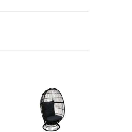
to
Add to
ist
Wishlist