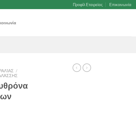
Προφίλ Εταιρείας
Επικοινωνία
κοινωνία
ΡΑΛΊΑΣ
/
ΑΛΆΣΣΗΣ
λυθρόνα
εων