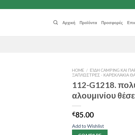
Αρχική
Προϊόντα
Προσφορές
Επι
HOME
/
ΕΊΔΗ CAMPING ΚΑΙ ΠΑ
ΞΑΠΛΏΣΤΡΕΣ - ΚΑΡΕΚΛΆΚΙΑ Θ
112-G1218. πο
Add to
Wishlist
αλουμινίου θέσ
85.00
€
Add to Wishlist