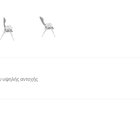
ν υψηλής αντοχής
Add to
Add 