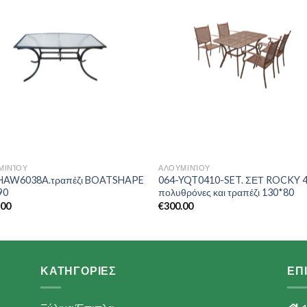
Wishlist
Wishl
ΜΙΝΊΟΥ
ΑΛΟΥΜΙΝΊΟΥ
HAW6038A.τραπέζι BOATSHAPE
064-YQT0410-SET. ΣΕΤ ROCKY 
90
πολυθρόνες και τραπέζι 130*80
.00
€
300.00
ΚΑΤΗΓΟΡΙΕΣ
ΕΠ