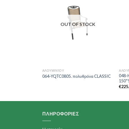
Wishlist
Wishlist
OUT OF STOCK
ΑΛΟΥΜΙΝΊΟΥ
ΑΛΟΥ
75. τραπέζι LAZY
048-
064-YQTC0805. πολυθρόνα CLASSIC
150*
€
225
ΠΛΗΡΟΦΟΡΙΕΣ