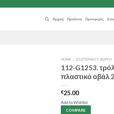
Αρχική
Προϊόντα
Προσφορές
Επι
HOME
/
ΕΣΩΤΕΡΙΚΟΎ ΧΏΡΟΥ
112-G1253. τρόλ
Add to
πλαστικό οβάλ 
Wishlist
25.00
€
Add to Wishlist
COMPARE