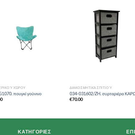
Add to
Add 
Wishlist
Wishl
ΕΡΙΚΟΎ ΧΏΡΟΥ
ΔΙΑΚΟΣΜΗΤΙΚΆ ΣΠΙΤΙΟΎ
1070. πουγκί γούνινο
034-031602/ZH. συρταριέρα ΚΑΡ
00
€
70.00
ΚΑΤΗΓΟΡΙΕΣ
ΕΠ