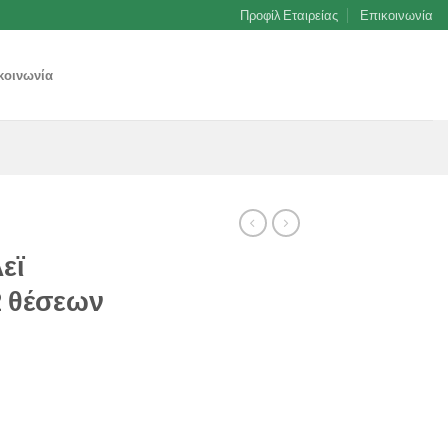
Προφίλ Εταιρείας
Επικοινωνία
κοινωνία
εϊ
2 θέσεων