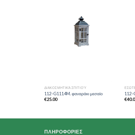
Add to
Add to
Wishlist
Wishlist
Υ
ΔΙΑΚΟΣΜΗΤΙΚΆ ΣΠΙΤΙΟΎ
ΕΣΩΤ
γωνο σκαμπό
112-G1114M. φαναράκι μεσαίο
112-G
€
25.00
€
40.
ΠΛΗΡΟΦΟΡΙΕΣ