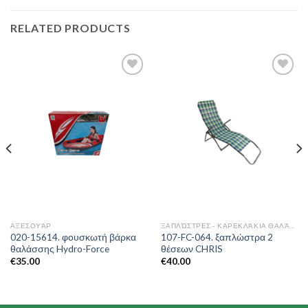
RELATED PRODUCTS
Add to
Add to
Wishlist
Wishlist
ΑΞΕΣΟΥΆΡ
ΞΑΠΛΏΣΤΡΕΣ - ΚΑΡΕΚΛΆΚΙΑ ΘΑΛΆΣΣΗΣ
020-15614. φουσκωτή βάρκα
107-FC-064. ξαπλώστρα 2
θαλάσσης Hydro-Force
θέσεων CHRIS
€
35.00
€
40.00