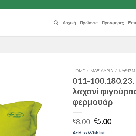
Αρχική
Προϊόντα
Προσφορές
Επι
HOME
/
ΜΑΞΙΛΆΡΙΑ
/
ΚΑΘΊΣΜ
011-100.180.23.
Add to
λαχανί φιγούρας
Wishlist
φερμουάρ
8.00
5.00
€
€
Add to Wishlist