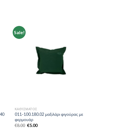
Sale!
to
Add to
ist
Wishlist
ΚΑΘΊΣΜΑΤΟΣ
*40
011-100.180.02 μαξιλάρι φιγούρας με
φερμουάρ
€
8.00
€
5.00