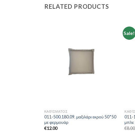
RELATED PRODUCTS
Sale!
Add to
Add to
Wishlist
Wishlist
ΚΑΘΊΣΜΑΤΟΣ
ΚΑΘΊ
ξιλάρι κίτρινο
011-500.180.09. μαξιλάρι εκρού 50*50
011-1
φερμουάρ
με φερμουάρ
μπλε 
€
12.00
€
8.0