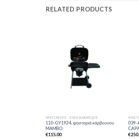
RELATED PRODUCTS
Add to
Add to
Wishlist
Wishlist
BARBEQUE
ΨΗΣΤΑΡΙΈΣ - ΕΊΔΗ BARBEQUE
ΨΗΣΤΑ
ψησταριά υγραερίου
110-GY1924. ψησταριά κάρβουνου
039-
MAMBO
CAP
€
115.00
€
250