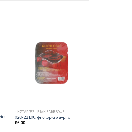
to
Add to
ist
Wishlist
ΨΗΣΤΑΡΙΈΣ - ΕΊΔΗ BARBEQUE
ρίου
020-22100. ψησταριά στιγμής
€
5.00