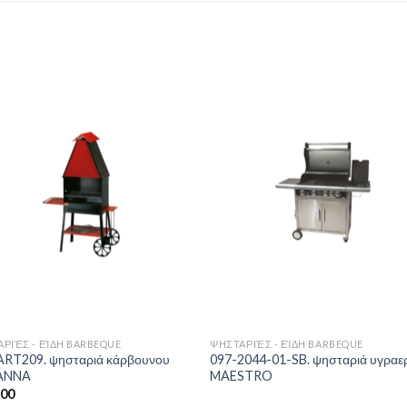
Add to
Add 
Wishlist
Wishl
ΡΙΈΣ - ΕΊΔΗ BARBEQUE
ΨΗΣΤΑΡΙΈΣ - ΕΊΔΗ BARBEQUE
ART209. ψησταριά κάρβουνου
097-2044-01-SB. ψησταριά υγραε
ANNA
MAESTRO
.00