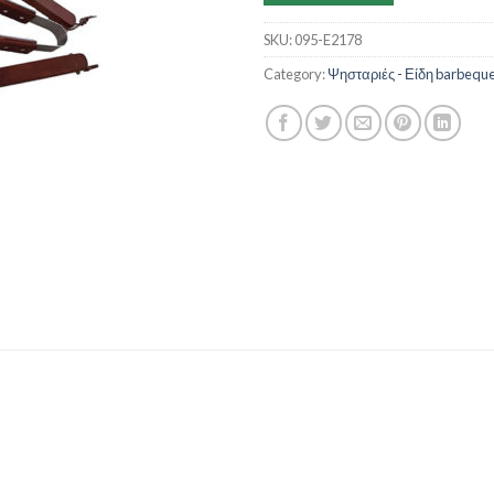
SKU:
095-E2178
Category:
Ψησταριές - Είδη barbequ