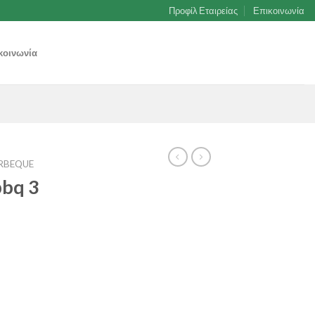
Προφίλ Εταιρείας
Επικοινωνία
κοινωνία
ARBEQUE
bbq 3