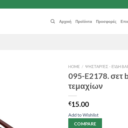
Αρχική
Προϊόντα
Προσφορές
Επι
HOME
/
ΨΗΣΤΑΡΙΈΣ - ΕΊΔΗ B
095-E2178. σετ 
Add to
τεμαχίων
Wishlist
15.00
€
Add to Wishlist
COMPARE