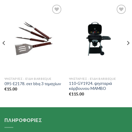
Add to
Add to
Wishlist
Wishlist
ΨΗΣΤΑΡΙΈΣ - ΕΊΔΗ BARBEQUE
ΨΗΣΤΑΡΙΈΣ - ΕΊΔΗ BARBEQUE
110-GY1924. ψησταριά
095-E2178. σετ bbq 3 τεμαχίων
κάρβουνου MAMBO
€
15.00
€
115.00
ΠΛΗΡΟΦΟΡΙΕΣ