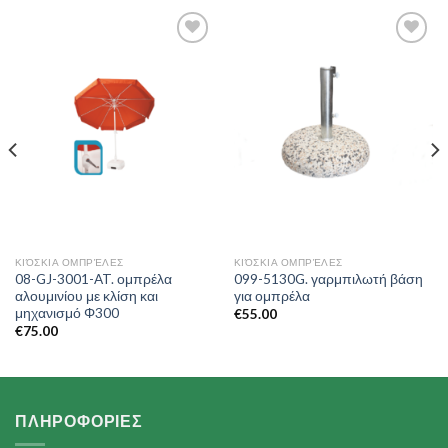
Add to
Add to
Wishlist
Wishlist
ΚΙΌΣΚΙΑ ΟΜΠΡΈΛΕΣ
ΚΙΌΣΚΙΑ ΟΜΠΡΈΛΕΣ
08-GJ-3001-AT. ομπρέλα
099-5130G. γαρμπιλωτή βάση
αλουμινίου με κλίση και
για ομπρέλα
μηχανισμό Φ300
€
55.00
€
75.00
ΠΛΗΡΟΦΟΡΙΕΣ