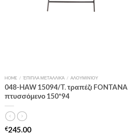
HOME
/
ΈΠΙΠΛΑ ΜΕΤΑΛΛΙΚΆ
/
ΑΛΟΥΜΙΝΊΟΥ
048-HAW 15094/T. τραπέζι FONTANA
πτυσσόμενο 150*94
245.00
€