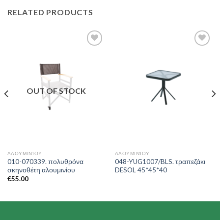
RELATED PRODUCTS
Add to
Add to
Wishlist
Wishlist
OUT OF STOCK
ΑΛΟΥΜΙΝΊΟΥ
ΑΛΟΥΜΙΝΊΟΥ
010-070339. πολυθρόνα
048-YUG1007/BLS. τραπεζάκι
σκηνοθέτη αλουμινίου
DESOL 45*45*40
€
55.00