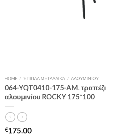
HOME
/
ΈΠΙΠΛΑ ΜΕΤΑΛΛΙΚΆ
/
ΑΛΟΥΜΙΝΊΟΥ
064-YQT0410-175-AM. τραπέζι
αλουμινίου ROCKY 175*100
175.00
€