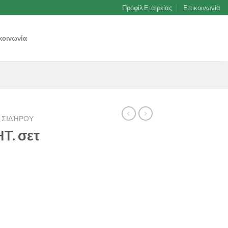
Προφίλ Εταιρείας
Επικοινωνία
κοινωνία
ΣΙΔΉΡΟΥ
T. σετ