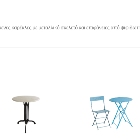
ες καρέκλες με μεταλλικό σκελετό και επιφάνειες από ψιφιδωτή
Add to
Add 
Wishlist
Wishl