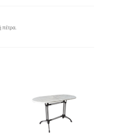
 πέτρα.
to
Add to
ist
Wishlist