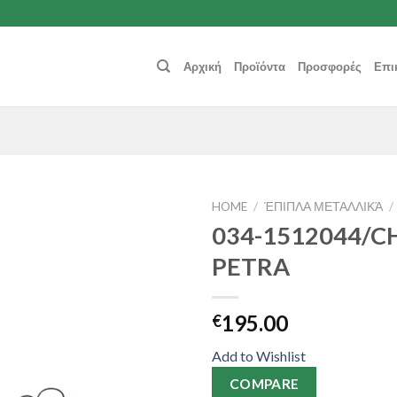
Αρχική
Προϊόντα
Προσφορές
Επι
HOME
/
ΈΠΙΠΛΑ ΜΕΤΑΛΛΙΚΆ
/
034-1512044/CH
Add to
PETRA
Wishlist
195.00
€
Add to Wishlist
COMPARE