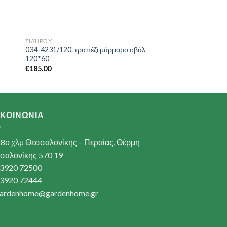
ΣΙΔΉΡΟΥ
034-4231/120. τραπέζι μάρμαρο οβάλ
120*60
€
185.00
ΙΚΟΙΝΩΝΙΑ
8ο χλμ Θεσσαλονίκης – Περαίας, Θέρμη
σαλονίκης 570 19
3920 72500
3920 72444
ardenhome@gardenhome.gr