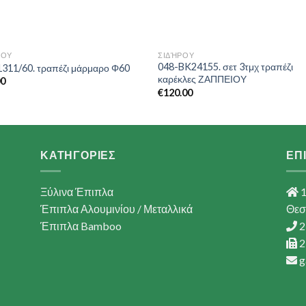
ΡΟΥ
ΣΙΔΉΡΟΥ
048-BK24155. σετ 3τμχ τραπέζι
1311/60. τραπέζι μάρμαρο Φ60
καρέκλες ΖΑΠΠΕΙΟΥ
00
€
120.00
ΚΑΤΗΓΟΡΙΕΣ
ΕΠ
Ξύλινα Έπιπλα
1
Έπιπλα Αλουμινίου / Μεταλλικά
Θεσ
Έπιπλα Bamboo
2
2
g