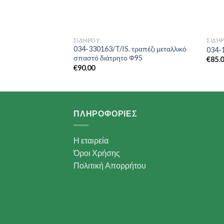
ΣΙΔΉΡΟΥ
ΣΙΔΉ
ραπέζι μεταλλικό
034-330163/T/IS. τραπέζι μεταλλικό
034-
σπαστό διάτρητο Φ95
€
85.
€
90.00
ΠΛΗΡΟΦΟΡΙΕΣ
Η εταιρεία
Όροι Χρήσης
Πολιτική Απορρήτου