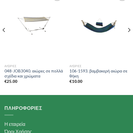
Add to
Add to
Wishlist
Wishlist
ΑΙΏΡΕΣ
ΑΙΏΡΕΣ
048-JOB3040. αιώρες σε πολλά
106-1593. βαμβακερή αιώρα σε
σχέδια και χρώματα
θήκη
€
25.00
€
10.00
ΠΛΗΡΟΦΟΡΙΕΣ
Η εταιρεία
Όροι Χρήσης