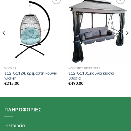
Add to
Add to
Wishlist
Wishlist
WICKER
ΚΟΎΝΙΕΣ ΒΕΡΆΝΤΑΣ
112-G1124. κρεμαστή κούνια
112-G1131.κούνια κιόσκι
wicker
3θέσια
€
215.00
€
490.00
ΠΛΗΡΟΦΟΡΙΕΣ
Η εταιρεία