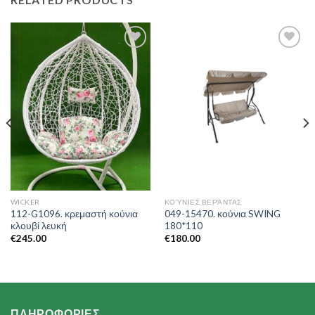
Add to
Add to
Wishlist
Wishlist
WICKER
ΚΟΎΝΙΕΣ ΒΕΡΆΝΤΑΣ
112-G1096. κρεμαστή κούνια
049-15470. κούνια SWING
κλουβί λευκή
180*110
€
245.00
€
180.00
ΠΛΗΡΟΦΟΡΙΕΣ