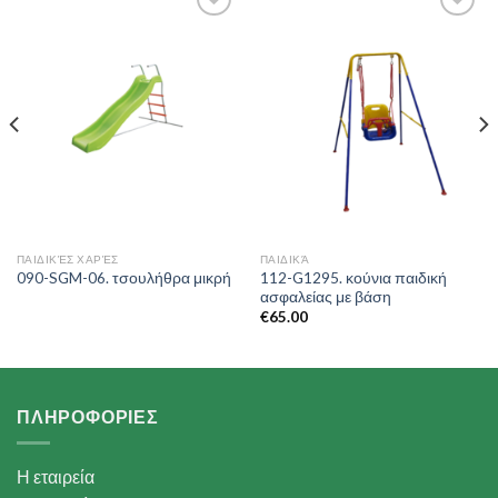
Add to
Add to
Wishlist
Wishlist
ΠΑΙΔΙΚΈΣ ΧΑΡΈΣ
ΠΑΙΔΙΚΆ
112-G1295. κούνια παιδική
090-SGM-06. τσουλήθρα μικρή
ασφαλείας με βάση
€
65.00
ΠΛΗΡΟΦΟΡΙΕΣ
Η εταιρεία