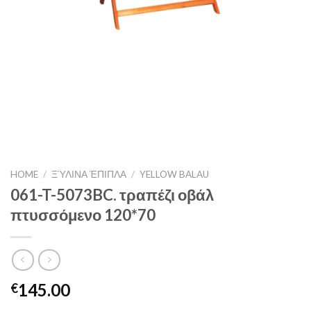
HOME
/
ΞΎΛΙΝΑ ΈΠΙΠΛΑ
/
YELLOW BALAU
061-T-5073BC. τραπέζι οβάλ
πτυσσόμενο 120*70
145.00
€