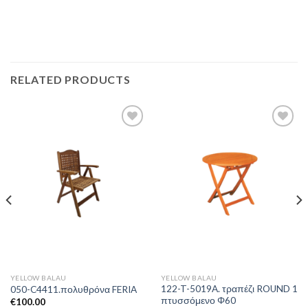
RELATED PRODUCTS
Add to
Add to
Wishlist
Wishlist
YELLOW BALAU
YELLOW BALAU
122-T-5019A. τραπέζι ROUND 1
050-C4411.πολυθρόνα FERIA
πτυσσόμενο Φ60
€
100.00