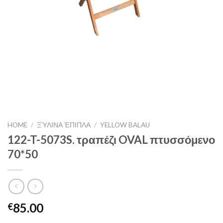
HOME
/
ΞΎΛΙΝΑ ΈΠΙΠΛΑ
/
YELLOW BALAU
122-T-5073S. τραπέζι OVAL πτυσσόμενο
70*50
85.00
€