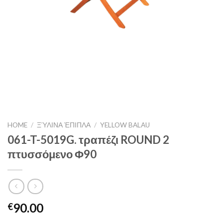
HOME
/
ΞΎΛΙΝΑ ΈΠΙΠΛΑ
/
YELLOW BALAU
061-T-5019G. τραπέζι ROUND 2
πτυσσόμενο Φ90
90.00
€